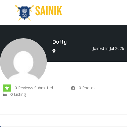
Duffy
Joined In Jul 2026
Reviews Submitted
Photos
0
0
Listing
0