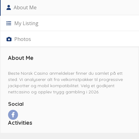
About Me
My Listing
Photos
About Me
Beste Norsk Casino anmeldelser finner du samlet på ett
sted. Vi analyserer alt fra velkomstpakker til progressive
jackpotter og mobil kompatibilitet. Velg et godkjent
nettcasino og opplev trygg gambling i 2026.
Social
Activities
No Review Found